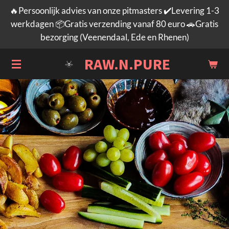
🔥Persoonlijk advies van onze pitmasters ✔️Levering 1-3
Ga
werkdagen 📦Gratis verzending vanaf 80 euro 🚗Gratis
direct
bezorging (Veenendaal, Ede en Rhenen)
naar
de
RAW.N.PURE
hoofdinhoud