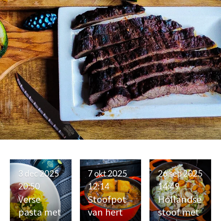
3 dec 2025
7 okt 2025
26 sep 2025
20:50
12:14
14:49
Verse
Stoofpot
Hollandse
pasta met
van hert
stoof met