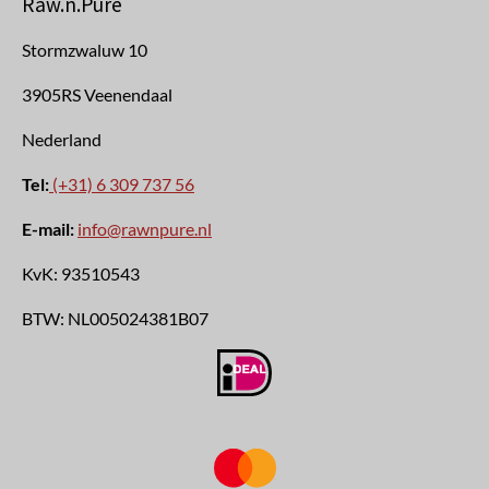
Raw.n.Pure
Stormzwaluw 10
3905RS Veenendaal
Nederland
Tel:
(+31) 6 309 737 56
E-mail:
info@rawnpure.nl
KvK:
93510543
BTW:
NL005024381B07