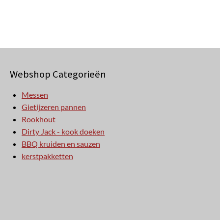
Webshop Categorieën
Messen
Gietijzeren pannen
Rookhout
Dirty Jack - kook doeken
BBQ kruiden en sauzen
kerstpakketten