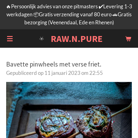
🔥Persoonlijk advies van onze pitmasters ✔️Levering 1-3
Ga
werkdagen 📦Gratis verzending vanaf 80 euro 🚗Gratis
direct
bezorging (Veenendaal, Ede en Rhenen)
naar
de
RAW.N.PURE
hoofdinhoud
Bavette pinwheels met verse friet.
Gepubliceerd op 11 januari 2023 om 22:55