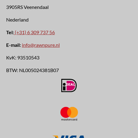
3905RS Veenendaal
Nederland
Tel:
(+31) 6 309 737 56
E-mail:
info@rawnpure.nl
KvK:
93510543
BTW:
NL005024381B07