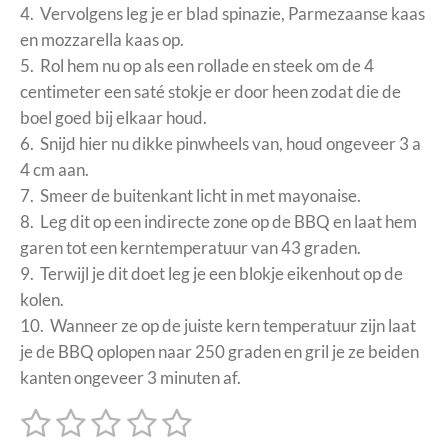
4. Vervolgens leg je er blad spinazie, Parmezaanse kaas
en mozzarella kaas op.
5. Rol hem nu op als een rollade en steek om de 4
centimeter een saté stokje er door heen zodat die de
boel goed bij elkaar houd.
6. Snijd hier nu dikke pinwheels van, houd ongeveer 3 a
4 cm aan.
7. Smeer de buitenkant licht in met mayonaise.
8. Leg dit op een indirecte zone op de BBQ en laat hem
garen tot een kerntemperatuur van 43 graden.
9. Terwijl je dit doet leg je een blokje eikenhout op de
kolen.
10. Wanneer ze op de juiste kern temperatuur zijn laat
je de BBQ oplopen naar 250 graden en gril je ze beiden
kanten ongeveer 3 minuten af.
1
2
3
4
5
S
R
t
a