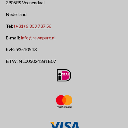
3905RS Veenendaal
Nederland
Tel:
(+31) 6 309 737 56
E-mail:
info@rawnpure.nl
KvK:
93510543
BTW:
NL005024381B07