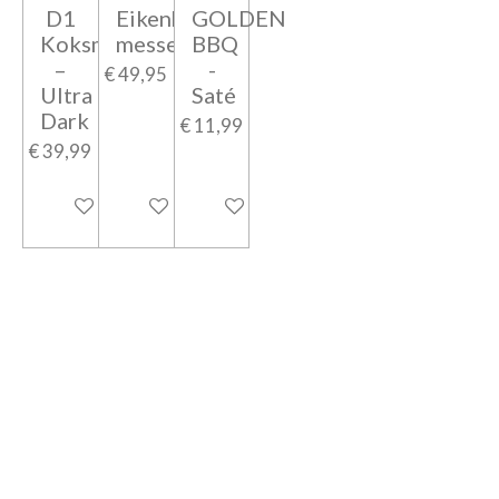
D1
Eikenhouten
GOLDEN
Koksmes
messenblok
BBQ
–
-
€ 49,95
Ultra
Saté
Dark
€ 11,99
€ 39,99
In winkelwagen
In winkelwagen
In winkelwagen