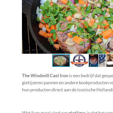
The Windmill Cast Iron
is een bedrijf dat gesp
gietijzeren pannen en andere kookproducten voo
hun producten direct aan de iconische Holland
Wat ik zo mooi vind aan
gietijzer
, is dat het e