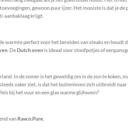
toevoegingen, gewoon puur ijzer. Het mooiste is dat je de 
i-aanbaklaag krijgt.
t de warmte perfect voor het bereiden van steaks en houdt d
ven
. De
Dutch oven
is ideaal voor stoofpotjes of eenpansg
and. In de zomer is het geweldig om in de zon te koken, m
 steeds vaker ziet, is dat het buitenleven zich uitbreidt naa
fels bij het vuur en een glas warme glühwein?
iend van
Raw.n.Pure
.