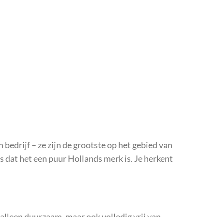
 bedrijf – ze zijn de grootste op het gebied van
s dat het een puur Hollands merk is. Je herkent
t alleen duurzaam, maar ook volledig vrij van