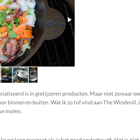
ecialiseerd is in gietijzeren producten. Maar niet zomaar een
r binnen en buiten. Wat ik zo tof vind aan The Windmill, i
se molen.
en leven lang meegaat als je het goed onderhoudt. Het is nie