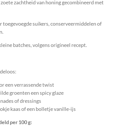
 zoete zachtheid van honing gecombineerd met
r toegevoegde suikers, conserveermiddelen of
n.
leine batches, volgens origineel recept.
ndeloos:
or een verrassende twist
rilde groenten een spicy glaze
nades of dressings
kje kaas of een bolletje vanille-ijs
ld per 100 g: