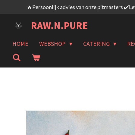
🔥Persoonlijk advies van onze pitmasters ✔️L
Ga
direct
RAW.N.PURE
naar
de
hoofdinhoud
HOME
WEBSHOP
CATERING
RE