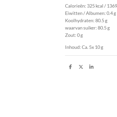
Calorieën: 325 kcal / 1369
Eiwitten / Albumen: 0.4 g
Koolhydraten: 80.5 g
waarvan suiker: 80.5 g
Zout: 0 g
Inhoud: Ca. 5x 10 g
D
D
S
e
e
h
l
e
a
e
l
r
n
e