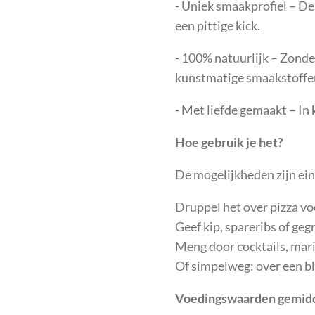
-
Uniek smaakprofiel – De
een pittige kick.
-
100% natuurlijk – Zonde
kunstmatige smaakstoffe
-
Met liefde gemaakt – In k
Hoe gebruik je het?
De mogelijkheden zijn ei
Druppel het over pizza vo
Geef kip, spareribs of geg
Meng door cocktails, mari
Of simpelweg: over een blo
Voedingswaarden gemidde