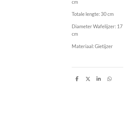
cm
Totale lengte: 30 cm
Diameter Wafelijzer: 17
cm
Materiaal: Gietijzer
D
D
S
D
e
e
h
e
l
e
a
l
e
l
r
e
n
e
n