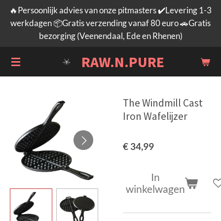
🔥Persoonlijk advies van onze pitmasters ✔️Levering 1-3
Ga
werkdagen 📦Gratis verzending vanaf 80 euro 🚗Gratis
direct
bezorging (Veenendaal, Ede en Rhenen)
naar
de
RAW.N.PURE
hoofdinhoud
The Windmill Cast
Iron Wafelijzer
€ 34,99
In
winkelwagen