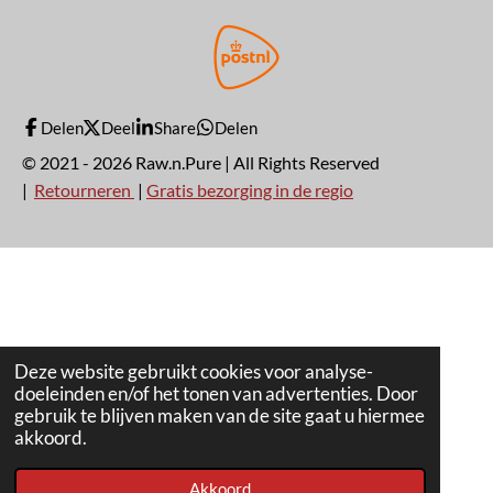
Delen
Deel
Share
Delen
© 2021 - 2026 Raw.n.Pure | All Rights Reserved
|
Retourneren
|
Gratis bezorging in de regio
ð Stoofpot van hert met herfstbok, kruidkoek
en appelstroop
Deze website gebruikt cookies voor analyse-
Als de dagen korter worden en de BBQ wat lager mag
doeleinden en/of het tonen van advertenties. Door
branden, is dit
hertenstoofpotje
precies wat je nodig hebt.
gebruik te blijven maken van de site gaat u hiermee
Een gerecht vol diepe smaken van wild, herfstbier,
akkoord.
kruidkoek en appelstroop â langzaam gegaard in een
Akkoord
gietijzeren pan
op de BBQ. Perfect voor een knusse avond