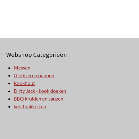
Webshop Categorieën
Messen
Gietijzeren pannen
Rookhout
Dirty Jack - kook doeken
BBQ kruiden en sauzen
kerstpakketten