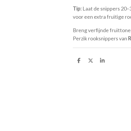
Tip:
Laat de snippers 20–3
voor een extra fruitige r
Breng verfijnde fruittone
Perzik rooksnippers van
R
D
D
S
e
e
h
l
e
a
e
l
r
n
e