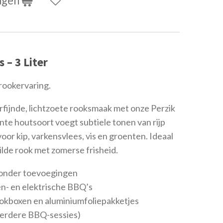
agen
 – 3 Liter
 rookervaring.
rfijnde, lichtzoete rooksmaak met onze Perzik
te houtsoort voegt subtiele tonen van rijp
oor kip, varkensvlees, vis en groenten. Ideaal
lde rook met zomerse frisheid.
zonder toevoegingen
en- en elektrische BBQ’s
ookboxen en aluminiumfoliepakketjes
meerdere BBQ-sessies)