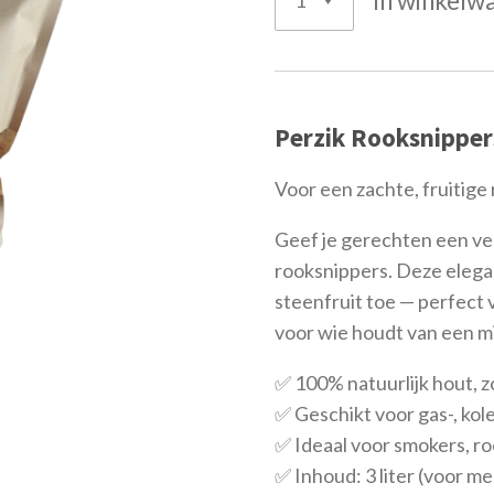
In winkelw
Perzik Rooksnippers
Voor een zachte, fruitige
Geef je gerechten een ve
rooksnippers. Deze elegan
steenfruit toe — perfect v
voor wie houdt van een mi
✅ 100% natuurlijk hout, 
✅ Geschikt voor gas-, kol
✅ Ideaal voor smokers, r
✅ Inhoud: 3 liter (voor 