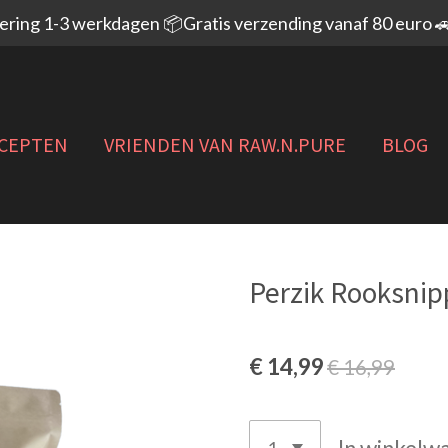
vering 1-3 werkdagen 📦Gratis verzending vanaf 80 euro 
CEPTEN
VRIENDEN VAN RAW.N.PURE
BLOG
Perzik Rooksnipp
€ 14,99
€ 16,99