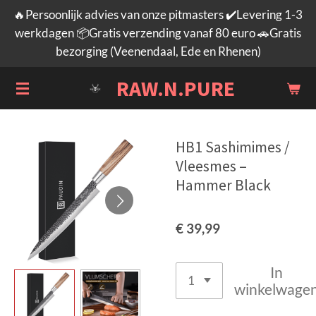
🔥Persoonlijk advies van onze pitmasters ✔️Levering 1-3
Ga
werkdagen 📦Gratis verzending vanaf 80 euro 🚗Gratis
direct
bezorging (Veenendaal, Ede en Rhenen)
naar
de
RAW.N.PURE
hoofdinhoud
HB1 Sashimimes /
Vleesmes –
Hammer Black
€ 39,99
In
winkelwage