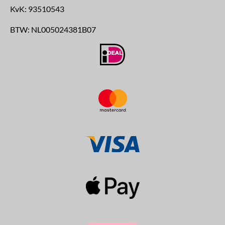
KvK:
93510543
BTW:
NL005024381B07